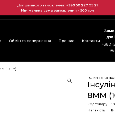
Для швидкого замовлення:
+380 50 227 95 21
Мінімальна сума замовлення - 500 грн
Замо
дзв
а
Обмін та повернення
Про нас
Контакти
+380 (
95 
MM (10 шт)
Голки та канюл
Інсулі
8MM (1
Код товару
1
Наявність
В