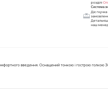
розділі
Оп
Система з
Діє гнучк
замовленні
Детальніш
наш мене
мфортного введення. Оснащений тонкою і гострою голкою 30G (