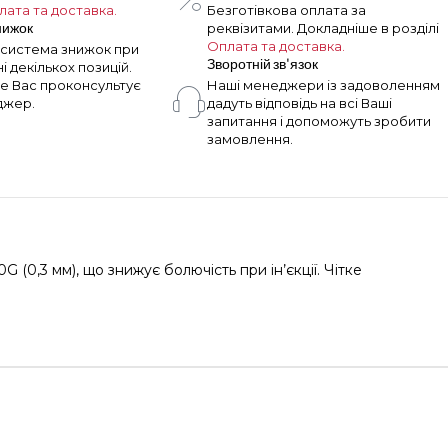
лата та доставка.
Безготівкова оплата за
нижок
реквізитами. Докладніше в розділі
Оплата та доставка.
а система знижок при
Зворотній зв'язок
 декількох позицій.
е Вас проконсультує
Наші менеджери із задоволенням
джер.
дадуть відповідь на всі Ваші
запитання і допоможуть зробити
замовлення.
0,3 мм), що знижує болючість при ін’єкції. Чітке