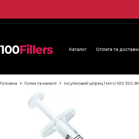
Каталог
Оплата та доставк
Головна
Голки та канюлі
Інсуліновий шприц 1 мл U-100 30G 8