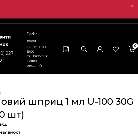
Графік
вити
роботи:
інок
0
Пн-Пт: 10:00-
19:00
50) 227
Сб: 10:00-15:00
21
Неділя -
вихідний
і
новий шприц 1 мл U-100 30G
0 шт)
0164
 наявності