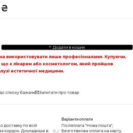
0
₴
Додати в кошик
на використовувати лише професіоналами. Купуючи,
, що є лікарем або косметологом, який пройшов
алузі естетичної медицини.
Запитати про товар
Варіанти оплати
о доставку по всій
Післяплата "Нова пошта",
 за кордон. Докладніше в
Безготівкова оплата на карту,