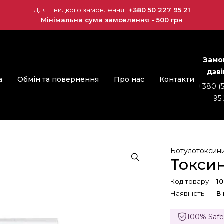
Для швидкого замовлення:
+380 50 227 95 21
Мінімальна сума замовлення - 500 грн
Замо
дзв
а
Обмін та повернення
Про нас
Контакти
+380 (
95 
Ботулотоксин
Токсин
Код товару
1
Наявність
В
100% Saf