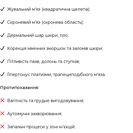
Жувальний м’яз (квадратична щелепа);
Скроневий м’яз (скронева область);
Дермальний шар шкіри, тіло;
Корекція мімічних зморшок та заломів шкіри;
Пітливість пахв, долонь та ступнів;
Гіпертонус платизми, трапециподібного м’яза.
Протипоказання:
Вагітність та грудне вигодовування;
Аутоімунні захворювання;
Запальні процеси у зоні ін’єкцій;