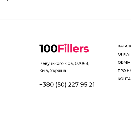
КАТАЛ
ОПЛАТ
ОБМІН
Ревуцького 40в, 02068,
Київ, Україна
ПРО Н
КОНТА
+380 (50) 227 95 21
100fillers@gmail.com
COPYRIGHT © 2025 100FILLER.COM