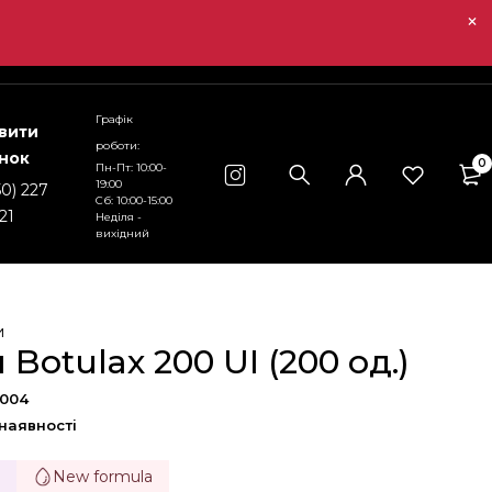
Графік
вити
роботи:
інок
0
Пн-Пт: 10:00-
19:00
50) 227
Сб: 10:00-15:00
21
Неділя -
вихідний
и
 Botulax 200 UI (200 од.)
0004
 наявності
e
New formula