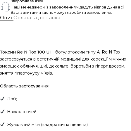
Зворотній зв'язок
Наші менеджери із задоволенням дадуть відповідь на всі
Ваші запитання і допоможуть зробити замовлення.
Опис
Оплата та доставка
Токсин Re N Tox 100 UI
– ботулотоксин типу А. Re N Tox
застосовується в естетичній медицині для корекції мімічних
зморшок обличчя, шиї, декольте, боротьби з гіпергідрозом,
зняття гіпертонусу м’язів.
Область застосування:
Лоб;
Навколо очей;
Жувальний м’яз (квадратична щелепа);