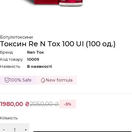
Ботулотоксини
Токсин Re N Tox 100 UI (100 од.)
Бренд
Ren Tox
Код товару
10009
Наявність
В наявності
100% Safe
New formula
1980,00
₴
2050,00
₴
-
3
%
Кількість