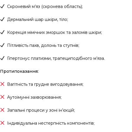
Скроневий м’яз (скронева область);
Дермальний шар шкіри, тіло;
Корекція мімічних зморшок та заломів шкіри;
Пітливість пахв, долонь та ступнів;
Гіпертонус платизми, трапециподібного м’яза.
Протипоказання:
Вагітність та грудне вигодовування;
Аутоімунні захворювання;
Запальні процеси у зоні ін’єкцій;
Індивідуальна нестерпність компонентів;