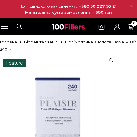
Для швидкого замовлення:
+380 50 227 95 21
Мінімальна сума замовлення - 500 грн
0
Головна
Біоревіталізація
Полімолочна Кислота Lexyal Plasir
240 мг
Feature