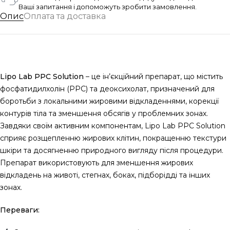
Ваші запитання і допоможуть зробити замовлення.
Опис
Оплата та доставка
Lipo Lab PPC Solution
– це ін’єкційний препарат, що містить
фосфатидилхолін (PPC) та деоксихолат, призначений для
боротьби з локальними жировими відкладеннями, корекції
контурів тіла та зменшення обсягів у проблемних зонах.
Завдяки своїм активним компонентам, Lipo Lab PPC Solution
сприяє розщепленню жирових клітин, покращенню текстури
шкіри та досягненню природного вигляду після процедури.
Препарат використовують для зменшення жирових
відкладень на животі, стегнах, боках, підборідді та інших
зонах.
Переваги: