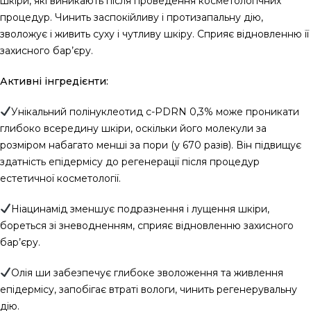
шкіри, які виникають після проведення косметологічних
процедур. Чинить заспокійливу і протизапальну дію,
зволожує і живить суху і чутливу шкіру. Сприяє відновленню її
захисного бар’єру.
Активні інгредієнти:
Унікальний полінуклеотид c-PDRN 0,3% може проникати
глибоко всередину шкіри, оскільки його молекули за
розміром набагато менші за пори (у 670 разів). Він підвищує
здатність епідермісу до регенерації після процедур
естетичної косметології.
Ніацинамід зменшує подразнення і лущення шкіри,
бореться зі зневодненням, сприяє відновленню захисного
бар’єру.
Олія ши забезпечує глибоке зволоження та живлення
епідермісу, запобігає втраті вологи, чинить регенерувальну
дію.