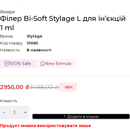
Філери
Філер Bi-Soft Stylage L для ін’єкцій
1 ml
Бренд
Stylage
Код товару
10065
Наявність
В наявності
100% Safe
New formula
2950,00
₴
3498,00
₴
-
16
%
Кількість
Додати в кошик
Продукт можна використовувати лише