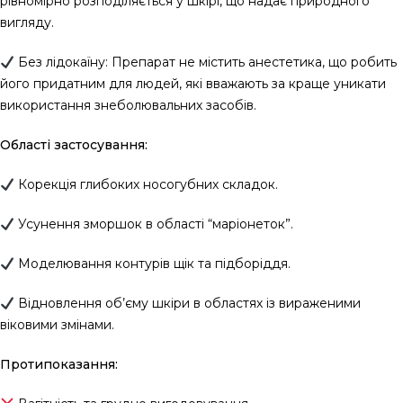
рівномірно розподіляється у шкірі, що надає природного
вигляду.
Без лідокаїну: Препарат не містить анестетика, що робить
його придатним для людей, які вважають за краще уникати
використання знеболювальних засобів.
Області застосування:
Корекція глибоких носогубних складок.
Усунення зморшок в області “маріонеток”.
Моделювання контурів щік та підборіддя.
Відновлення об’єму шкіри в областях із вираженими
віковими змінами.
Протипоказання: