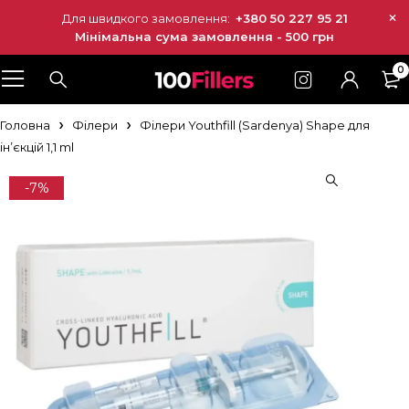
Для швидкого замовлення:
+380 50 227 95 21
Мінімальна сума замовлення - 500 грн
0
Головна
Філери
Філери Youthfill (Sardenya) Shape для
ін’єкцій 1,1 ml
-7%