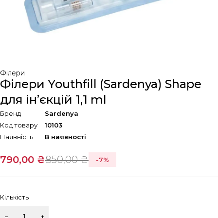
Філери
Філери Youthfill (Sardenya) Shape
для ін’єкцій 1,1 ml
Бренд
Sardenya
Код товару
10103
Наявність
В наявності
790,00
₴
850,00
₴
-
7
%
Кількість