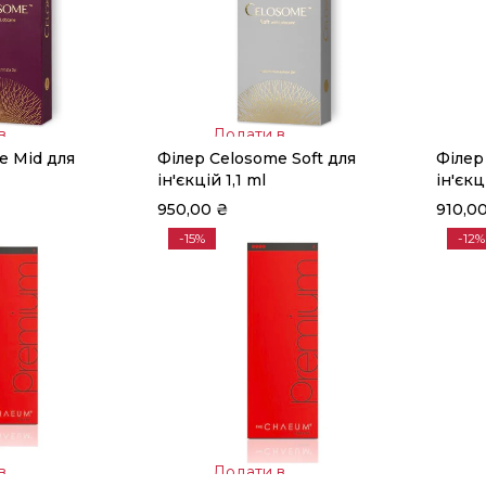
в
Додати в
e Mid для
Філер Celosome Soft для
Філер
кошик
ін'єкцій 1,1 ml
ін'єкц
950,00
₴
910,0
-15%
-12%
в
Додати в