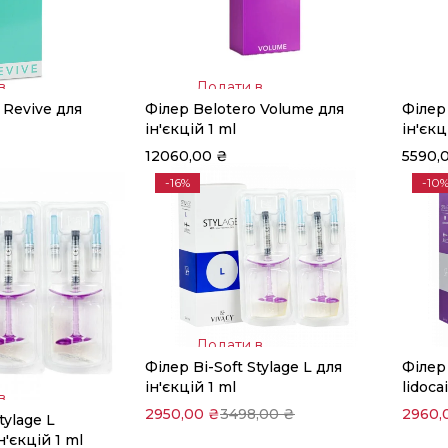
в
Додати в
 Revive для
Філер Belotero Volume для
Філер 
кошик
ін'єкцій 1 ml
ін'єкц
12060,00
₴
5590,
-16%
-10
Додати в
Філер Bi-Soft Stylage L для
Філер 
кошик
ін'єкцій 1 ml
lidoca
в
2950,00
₴
3498,00
₴
2960,
tylage L
н'єкцій 1 ml