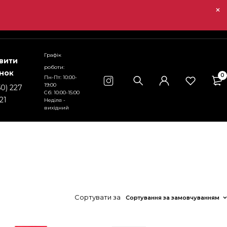
Графік
вити
роботи:
інок
0
Пн-Пт: 10:00-
19:00
50) 227
Сб: 10:00-15:00
21
Неділя -
вихідний
Сортувати за
Сортування за замовчуванням