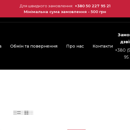
Для швидкого замовлення:
+380 50 227 95 21
Мінімальна сума замовлення - 500 грн
Замо
дзв
а
Обмін та повернення
Про нас
Контакти
+380 (
95 