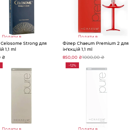
Додати в
Додати в
 Celosome Strong для
Філер Chaeum Premium 2 для
кошик
кошик
ій 1,1 ml
ін'єкцій 1,1 ml
0
₴
850,00
₴
1000,00
₴
-12%
Додати в
Додати в