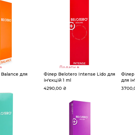
в
Додати в
 Balance для
Філер Belotero Intense Lido для
Філер
кошик
ін'єкцій 1 ml
для ін
4290,00
₴
3700