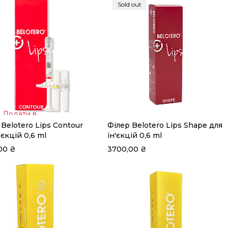
Sold out
Додати в
 Belotero Lips Contour
Філер Belotero Lips Shape для
кошик
Читати далі
'єкцій 0,6 ml
ін'єкцій 0,6 ml
,00
₴
3700,00
₴