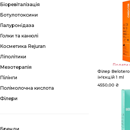
Біоревіталізація
Ботулотоксини
Гіалуронідаза
Голки та канюлі
Косметика Rejuran
Ліполітики
Додати 
Мезотерапія
Філер Belotero
кошик
ін'єкцій 1 ml
Пілінги
4550,00
₴
Полімолочна кислота
Філери
Бренди