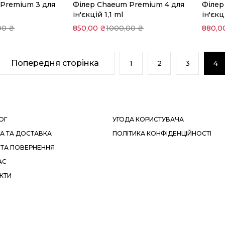
Premium 3 для
Філер Chaeum Premium 4 для
Філер
кошик
ін'єкцій 1,1 ml
ін'єкц
00
₴
850,00
₴
1000,00
₴
880,0
Попередня сторінка
1
2
3
4
ОГ
УГОДА КОРИСТУВАЧА
А ТА ДОСТАВКА
ПОЛІТИКА КОНФІДЕНЦІЙНОСТІ
 ТА ПОВЕРНЕННЯ
АС
КТИ