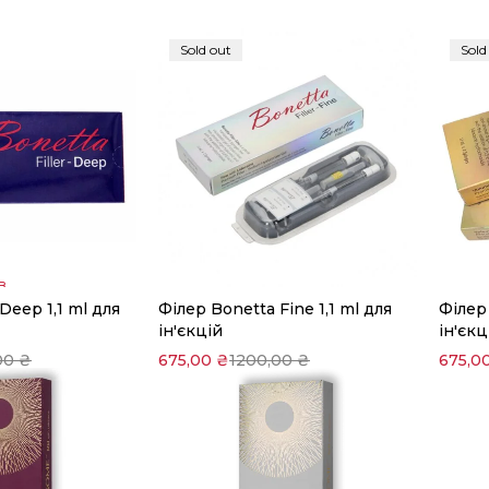
Sold out
Sold
в
Deep 1,1 ml для
Філер Bonetta Fine 1,1 ml для
Філер 
Читати далі
ін'єкцій
ін'єкц
00
₴
675,00
₴
1200,00
₴
675,0