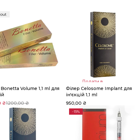
 out
Додати в
Bonetta Volume 1,1 ml для
Філер Celosome Implant для
Читати далі
кошик
ій
ін'єкцій 1,1 ml
0
₴
1200,00
₴
950,00
₴
-15%