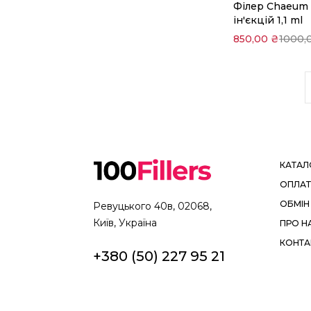
Філер Chaeum 
кошик
ін'єкцій 1,1 ml
850,00
₴
1000,
КАТАЛ
ОПЛАТ
ОБМІН
Ревуцького 40в, 02068,
Київ, Україна
ПРО Н
КОНТА
+380 (50) 227 95 21
100fillers@gmail.com