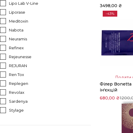
Lipo Lab V-Line
3498,00
₴
Liporase
-43%
Meditoxin
Nabota
Neuramis
Refinex
Rejeunesse
REJURAN
Ren Tox
Додати 
Replegen
Філер Bonetta 
кошик
ін'єкцій
Revolax
680,00
₴
1200,
Sardenya
Stylage