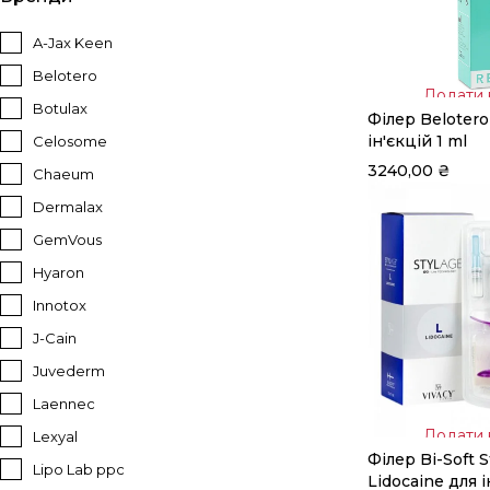
A-Jax Keen
Belotero
Додати 
Botulax
Філер Belotero
кошик
ін'єкцій 1 ml
Celosome
3240,00
₴
Chaeum
Dermalax
GemVous
Hyaron
Innotox
J-Cain
Juvederm
Laennec
Додати 
Lexyal
Філер Bi-Soft S
кошик
Lipo Lab ppc
Lidocaine для і