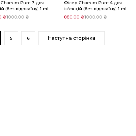
 Chaeum Pure 3 для
Філер Chaeum Pure 4 для
кошик
кошик
ій (без лідокаїну) 1 ml
ін'єкцій (без лідокаїну) 1 ml
0
₴
1000,00
₴
880,00
₴
1000,00
₴
Наступна сторінка
5
6