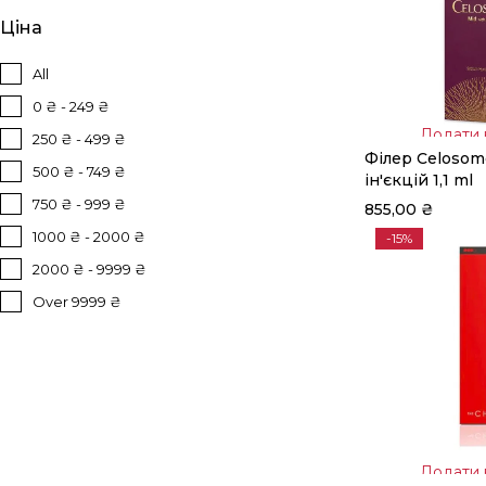
Ціна
All
0 ₴ - 249 ₴
Додати 
250 ₴ - 499 ₴
Філер Celosom
кошик
500 ₴ - 749 ₴
ін'єкцій 1,1 ml
750 ₴ - 999 ₴
855,00
₴
1000 ₴ - 2000 ₴
-15%
2000 ₴ - 9999 ₴
Over 9999 ₴
Додати 