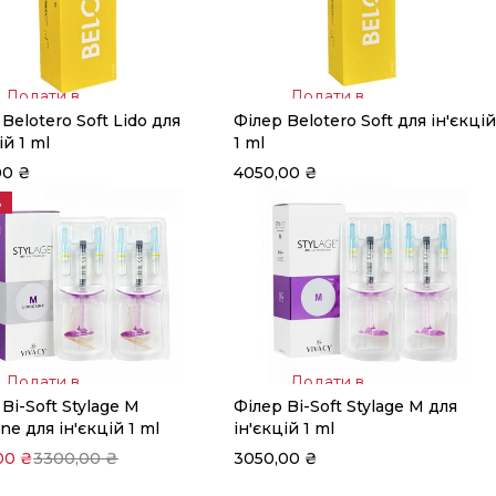
Додати в
Додати в
Belotero Soft Lido для
Філер Belotero Soft для ін'єкцій
кошик
кошик
ій 1 ml
1 ml
00
₴
4050,00
₴
%
Додати в
Додати в
Bi-Soft Stylage M
Філер Bi-Soft Stylage M для
кошик
кошик
ine для ін'єкцій 1 ml
ін'єкцій 1 ml
00
₴
3300,00
₴
3050,00
₴